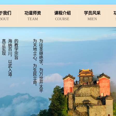
于我们
功道师资
课程介绍
学员风采
BOUT
TEAM
COURSE
MIEN
真正实现
海纳百川，以武入道’
的教学宗旨
为天地立心，为生民立命，
为往圣继绝学，为万世开太平