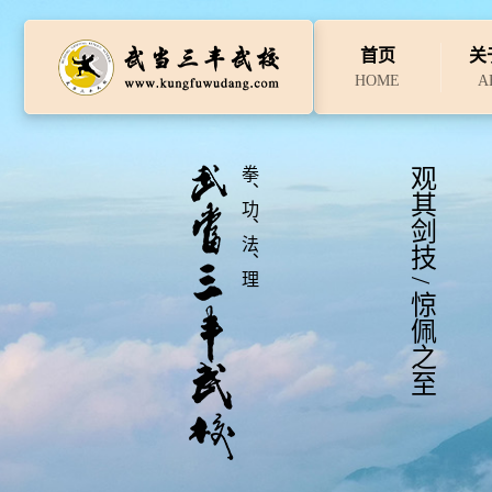
首页
关
HOME
A
拳、功、法、理
观其剑技 / 惊佩之至